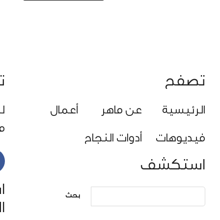
تصفح
ت
الرئيسية
عن ماهر
أعمال
ل
م
فيديوهات
أدوات النجاح
استكشف
ا
ا